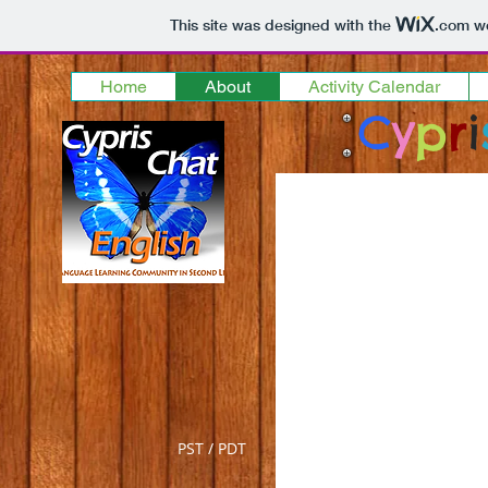
This site was designed with the
.com
we
Home
About
Activity Calendar
C
y
p
r
i
PST / PDT