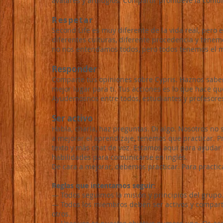
avatares y artilugios. Compartir promueve la comu
Respetar
Second Life es muy diferente de la vida real, pero
diferentes culturas, diferente procedencia y tene
no nos entendamos todos, pero todos tenemos el m
Responder
Comparte tus opiniones sobre Cypris. Haznos sab
mejor lugar para ti. Tus acciones es lo que hace q
Ayudemosnos entre todos, estudiantes y profesores.
Ser activo
Habla, charla, haz preguntas. Di algo. Nosotros no
a mejorar el aprendizaje, tenemos que practicar. Pr
texto y más chat de voz. Estamos aqui para ayudar
habilidades para comunicarse en inglés.
De cara a mejorar, debemos practicar. Para practic
Reglas que intentamos seguir:
— Todos seguimos la misión y principios del grupo
— Todos los miembros deben ser activos y compartir
otros.